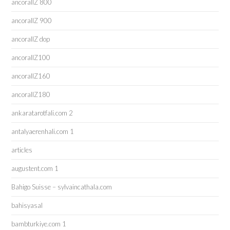
ancorallZ 800
ancorallZ 900
ancorallZ dop
ancorallZ100
ancorallZ160
ancorallZ180
ankaratarotfali.com 2
antalyaerenhali.com 1
articles
augustent.com 1
Bahigo Suisse – sylvaincathala.com
bahisyasal
bambturkiye.com 1