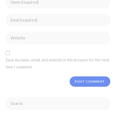
your
name
Enter
or
your
username
email
to
Enter
address
comment
your
to
website
comment
URL
Save my name, email, and website in this browser for the next
(optional)
time I comment.
Search
this
website