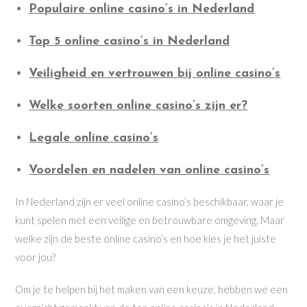
Populaire online casino’s in Nederland
Top 5 online casino’s in Nederland
Veiligheid en vertrouwen bij online casino’s
Welke soorten online casino’s zijn er?
Legale online casino’s
Voordelen en nadelen van online casino’s
In Nederland zijn er veel online casino’s beschikbaar, waar je
kunt spelen met een veilige en betrouwbare omgeving. Maar
welke zijn de beste online casino’s en hoe kies je het juiste
voor jou?
Om je te helpen bij het maken van een keuze, hebben we een