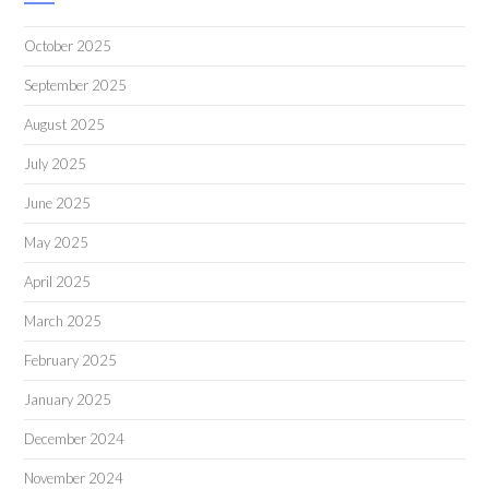
October 2025
September 2025
August 2025
July 2025
June 2025
May 2025
April 2025
March 2025
February 2025
January 2025
December 2024
November 2024