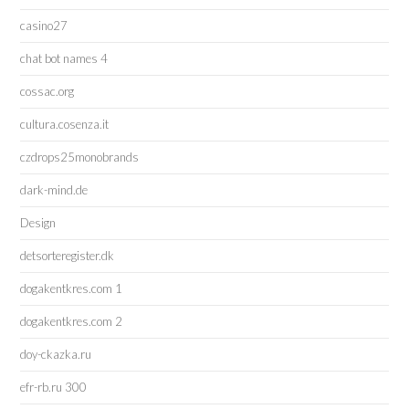
casino27
chat bot names 4
cossac.org
cultura.cosenza.it
czdrops25monobrands
dark-mind.de
Design
detsorteregister.dk
dogakentkres.com 1
dogakentkres.com 2
doy-ckazka.ru
efr-rb.ru 300