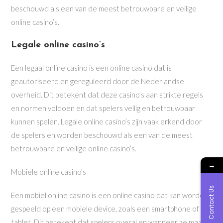
beschouwd als een van de meest betrouwbare en veilige
online casino’s.
Legale online casino’s
Een legaal online casino is een online casino dat is
geautoriseerd en gereguleerd door de Nederlandse
overheid. Dit betekent dat deze casino’s aan strikte regels
en normen voldoen en dat spelers veilig en betrouwbaar
kunnen spelen. Legale online casino’s zijn vaak erkend door
de spelers en worden beschouwd als een van de meest
betrouwbare en veilige online casino’s.
→
Mobiele online casino’s
Contact Us
Een mobiel online casino is een online casino dat kan worden
gespeeld op een mobiele device, zoals een smartphone of
tablet. Dit betekent dat spelers overal en wanneer ze maar