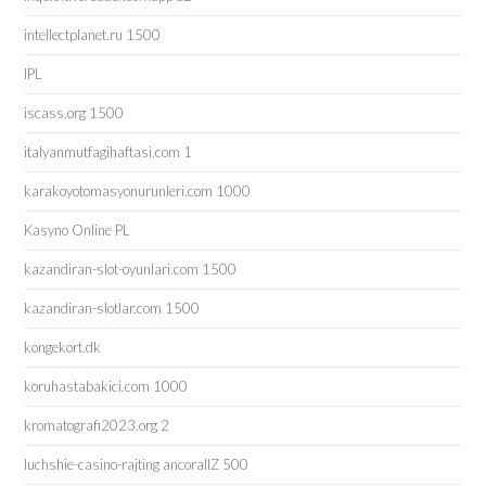
intellectplanet.ru 1500
IPL
iscass.org 1500
italyanmutfagihaftasi.com 1
karakoyotomasyonurunleri.com 1000
Kasyno Online PL
kazandiran-slot-oyunlari.com 1500
kazandiran-slotlar.com 1500
kongekort.dk
koruhastabakici.com 1000
kromatografi2023.org 2
luchshie-casino-rajting ancorallZ 500