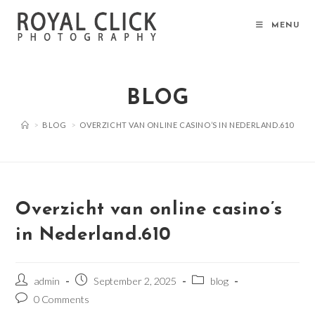
Skip
to
MENU
content
BLOG
>
BLOG
>
OVERZICHT VAN ONLINE CASINO’S IN NEDERLAND.610
Overzicht van online casino’s
in Nederland.610
Post
Post
Post
admin
September 2, 2025
blog
author:
published:
category:
Post
0 Comments
comments: