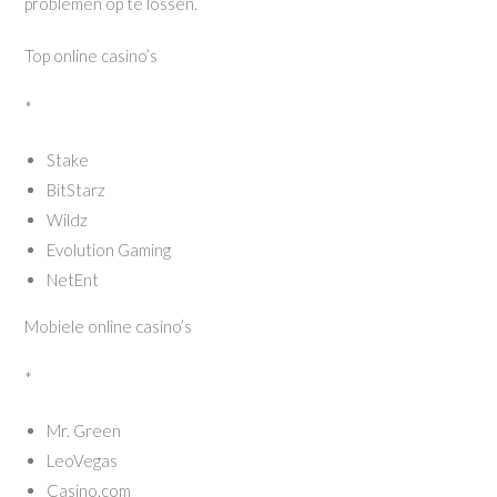
problemen op te lossen.
Top online casino’s
*
Stake
BitStarz
Wildz
Evolution Gaming
NetEnt
Mobiele online casino’s
*
Mr. Green
LeoVegas
Casino.com