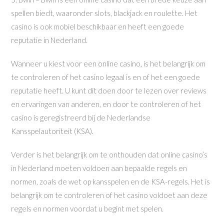
spellen biedt, waaronder slots, blackjack en roulette. Het
casino is ook mobiel beschikbaar en heeft een goede
reputatie in Nederland.
Wanneer u kiest voor een online casino, is het belangrijk om
te controleren of het casino legaal is en of het een goede
reputatie heeft. U kunt dit doen door te lezen over reviews
en ervaringen van anderen, en door te controleren of het
casino is geregistreerd bij de Nederlandse
Kansspelautoriteit (KSA).
Verder is het belangrijk om te onthouden dat online casino’s
in Nederland moeten voldoen aan bepaalde regels en
normen, zoals de wet op kansspelen en de KSA-regels. Het is
belangrijk om te controleren of het casino voldoet aan deze
regels en normen voordat u begint met spelen.