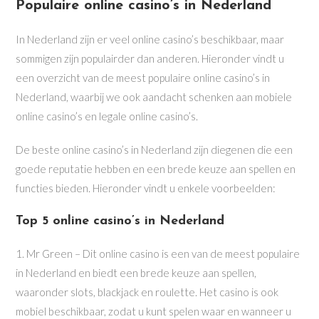
Populaire online casino’s in Nederland
In Nederland zijn er veel online casino’s beschikbaar, maar
sommigen zijn populairder dan anderen. Hieronder vindt u
een overzicht van de meest populaire online casino’s in
Nederland, waarbij we ook aandacht schenken aan mobiele
online casino’s en legale online casino’s.
De beste online casino’s in Nederland zijn diegenen die een
goede reputatie hebben en een brede keuze aan spellen en
functies bieden. Hieronder vindt u enkele voorbeelden:
Top 5 online casino’s in Nederland
1. Mr Green – Dit online casino is een van de meest populaire
in Nederland en biedt een brede keuze aan spellen,
waaronder slots, blackjack en roulette. Het casino is ook
mobiel beschikbaar, zodat u kunt spelen waar en wanneer u