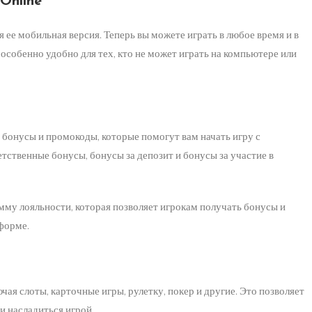
Online
ее мобильная версия. Теперь вы можете играть в любое время и в
особенно удобно для тех, кто не может играть на компьютере или
 бонусы и промокоды, которые помогут вам начать игру с
тственные бонусы, бонусы за депозит и бонусы за участие в
мму лояльности, которая позволяет игрокам получать бонусы и
форме.
ая слоты, карточные игры, рулетку, покер и другие. Это позволяет
и насладиться игрой.