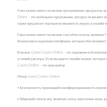
Гама казино имеет несколько программных продуктов, к
Online – это мобильное приложение, которое позволяет и
также предлагает игрокам возможность играть в онлайн-к
Гама казино имеет несколько способов оплаты, включая Vis
безопасная и надежная платформа, которая обеспечивает
В целом, Gama Casino Online – это надежная и безопасна
условий для игры. Если вы ищете онлайн-казино, которое
Casino Online – это ваш выбор.
Обзор Gama Casino Online:
• Безопасность транзакций и конфиденциальность игроко
• Широкий спектр игр, включая слоты, карточные игры, ру