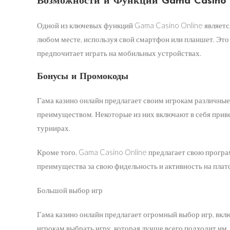
Возможности и Функции Gama Casino 
Одной из ключевых функций Gama Casino Online является 
любом месте, используя свой смартфон или планшет. Это 
предпочитает играть на мобильных устройствах.
Бонусы и Промокоды
Гама казино онлайн предлагает своим игрокам различные
преимуществом. Некоторые из них включают в себя приве
турнирах.
Кроме того, Gama Casino Online предлагает свою програ
преимущества за свою фидельность и активность на плат
Большой выбор игр
Гама казино онлайн предлагает огромный выбор игр, включ
игрокам выбрать игру, которая лучше всего подходит им, 