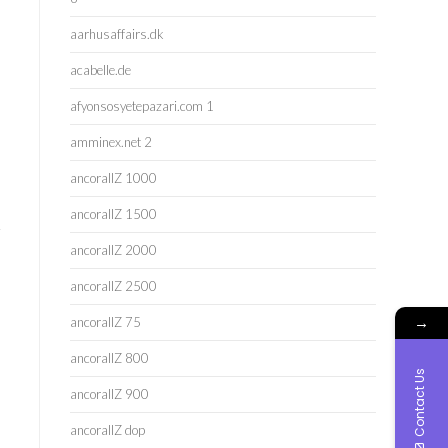
aarhusaffairs.dk
acabelle.de
afyonsosyetepazari.com 1
amminex.net 2
ancorallZ 1000
ancorallZ 1500
-
ancorallZ 2000
ancorallZ 2500
→
ancorallZ 75
ancorallZ 800
Contact Us
ancorallZ 900
ancorallZ dop