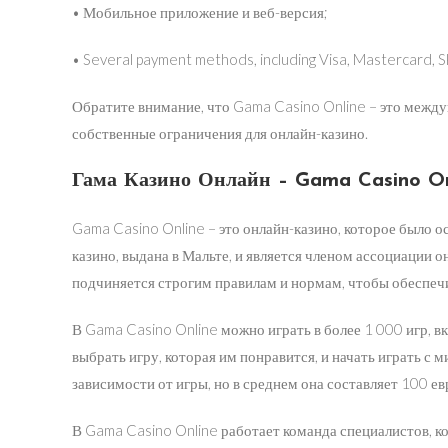
• Мобильное приложение и веб-версия;
• Several payment methods, including Visa, Mastercard, Skr
Обратите внимание, что Gama Casino Online – это между
собственные ограничения для онлайн-казино.
Гама Казино Онлайн – Gama Casino On
Gama Casino Online – это онлайн-казино, которое было 
казино, выдана в Мальте, и является членом ассоциации 
подчиняется строгим правилам и нормам, чтобы обеспечи
В Gama Casino Online можно играть в более 1 000 игр, вк
выбрать игру, которая им понравится, и начать играть с 
зависимости от игры, но в среднем она составляет 100 ев
В Gama Casino Online работает команда специалистов, к