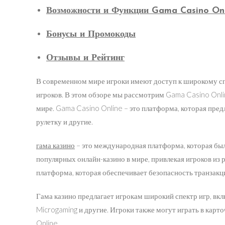
Возможности и Функции Gama Casino On
Бонусы и Промокоды
Отзывы и Рейтинг
В современном мире игроки имеют доступ к широкому сп
игроков. В этом обзоре мы рассмотрим Gama Casino Onli
мире. Gama Casino Online – это платформа, которая пред
рулетку и другие.
гама казино
– это международная платформа, которая была
популярных онлайн-казино в мире, привлекая игроков из 
платформа, которая обеспечивает безопасность транзакц
Гама казино предлагает игрокам широкий спектр игр, вкл
Microgaming и другие. Игроки также могут играть в карт
Online.