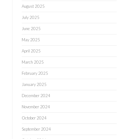
August 2025
July 2025
June 2025
May 2025
April 2025
March 2025
February 2025
January 2025
December 2024
November 2024
October 2024
September 2024