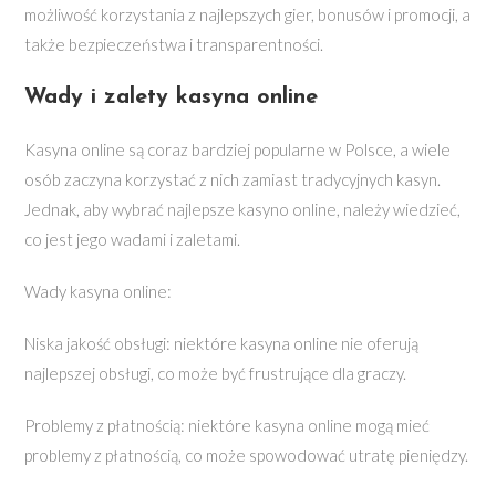
możliwość korzystania z najlepszych gier, bonusów i promocji, a
także bezpieczeństwa i transparentności.
Wady i zalety kasyna online
Kasyna online są coraz bardziej popularne w Polsce, a wiele
osób zaczyna korzystać z nich zamiast tradycyjnych kasyn.
Jednak, aby wybrać najlepsze kasyno online, należy wiedzieć,
co jest jego wadami i zaletami.
Wady kasyna online:
Niska jakość obsługi: niektóre kasyna online nie oferują
najlepszej obsługi, co może być frustrujące dla graczy.
Problemy z płatnością: niektóre kasyna online mogą mieć
problemy z płatnością, co może spowodować utratę pieniędzy.