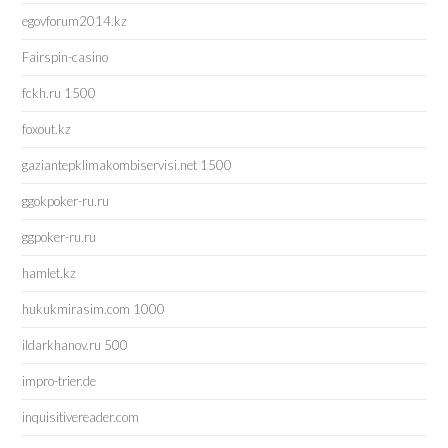
egovforum2014.kz
Fairspin-casino
fckh.ru 1500
foxout.kz
gaziantepklimakombiservisi.net 1500
ggokpoker-ru.ru
ggpoker-ru.ru
hamlet.kz
hukukmirasim.com 1000
ildarkhanov.ru 500
impro-trier.de
inquisitivereader.com