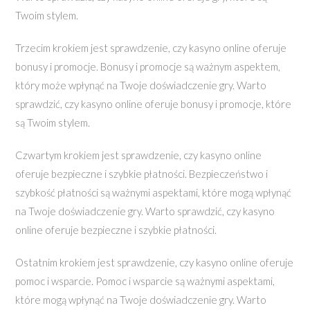
Twoim stylem.
Trzecim krokiem jest sprawdzenie, czy kasyno online oferuje
bonusy i promocje. Bonusy i promocje są ważnym aspektem,
który może wpłynąć na Twoje doświadczenie gry. Warto
sprawdzić, czy kasyno online oferuje bonusy i promocje, które
są Twoim stylem.
Czwartym krokiem jest sprawdzenie, czy kasyno online
oferuje bezpieczne i szybkie płatności. Bezpieczeństwo i
szybkość płatności są ważnymi aspektami, które mogą wpłynąć
na Twoje doświadczenie gry. Warto sprawdzić, czy kasyno
online oferuje bezpieczne i szybkie płatności.
Ostatnim krokiem jest sprawdzenie, czy kasyno online oferuje
pomoc i wsparcie. Pomoc i wsparcie są ważnymi aspektami,
które mogą wpłynąć na Twoje doświadczenie gry. Warto