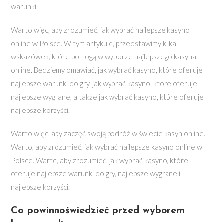
warunki.
Warto więc, aby zrozumieć, jak wybrać najlepsze kasyno
online w Polsce. W tym artykule, przedstawimy kilka
wskazówek, które pomogą w wyborze najlepszego kasyna
online. Będziemy omawiać, jak wybrać kasyno, które oferuje
najlepsze warunki do gry, jak wybrać kasyno, które oferuje
najlepsze wygrane, a także jak wybrać kasyno, które oferuje
najlepsze korzyści.
Warto więc, aby zaczęć swoją podróż w świecie kasyn online.
Warto, aby zrozumieć, jak wybrać najlepsze kasyno online w
Polsce. Warto, aby zrozumieć, jak wybrać kasyno, które
oferuje najlepsze warunki do gry, najlepsze wygrane i
najlepsze korzyści.
Co powinnoświedzieć przed wyborem