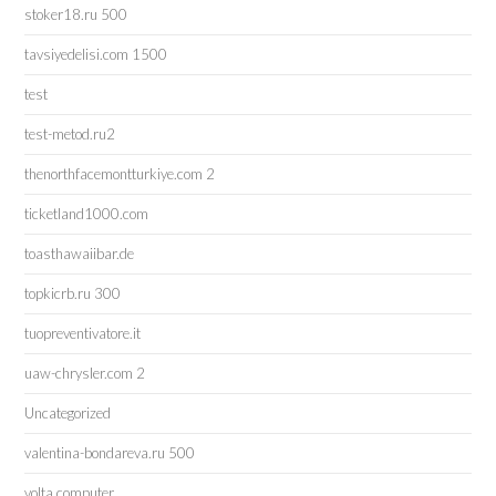
stoker18.ru 500
tavsiyedelisi.com 1500
test
test-metod.ru2
thenorthfacemontturkiye.com 2
ticketland1000.com
toasthawaiibar.de
topkicrb.ru 300
tuopreventivatore.it
uaw-chrysler.com 2
Uncategorized
valentina-bondareva.ru 500
volta.computer