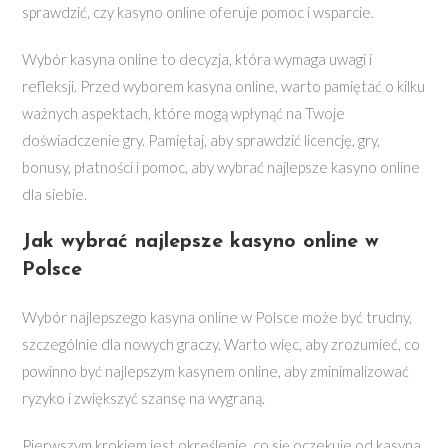
sprawdzić, czy kasyno online oferuje pomoc i wsparcie.
Wybór kasyna online to decyzja, która wymaga uwagi i
refleksji. Przed wyborem kasyna online, warto pamiętać o kilku
ważnych aspektach, które mogą wpłynąć na Twoje
doświadczenie gry. Pamiętaj, aby sprawdzić licencję, gry,
bonusy, płatności i pomoc, aby wybrać najlepsze kasyno online
dla siebie.
Jak wybrać najlepsze kasyno online w
Polsce
Wybór najlepszego kasyna online w Polsce może być trudny,
szczególnie dla nowych graczy. Warto więc, aby zrozumieć, co
powinno być najlepszym kasynem online, aby zminimalizować
ryzyko i zwiększyć szansę na wygraną.
Pierwszym krokiem jest określenie, co się oczekuje od kasyna