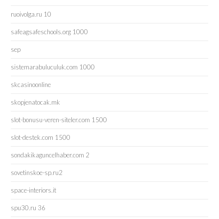
ruoivolga.ru 10
safeagsafeschools.org 1000
sep
sistemarabuluculuk.com 1000
skcasinoonline
skopjenatocak.mk
slot-bonusu-veren-siteler.com 1500
slot-destek.com 1500
sondakikaguncelhaber.com 2
sovetinskoe-sp.ru2
space-interiors.it
spu30.ru 36