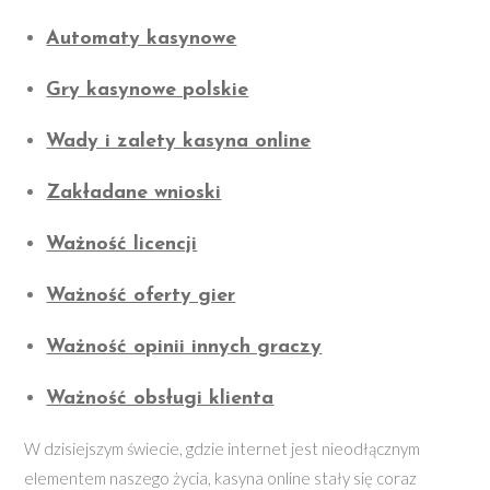
Automaty kasynowe
Gry kasynowe polskie
Wady i zalety kasyna online
Zakładane wnioski
Ważność licencji
Ważność oferty gier
Ważność opinii innych graczy
Ważność obsługi klienta
W dzisiejszym świecie, gdzie internet jest nieodłącznym
elementem naszego życia, kasyna online stały się coraz