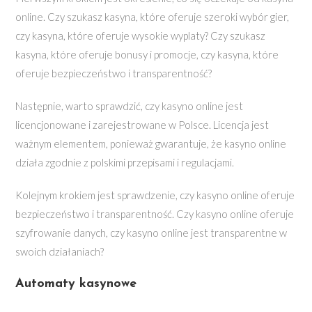
online. Czy szukasz kasyna, które oferuje szeroki wybór gier,
czy kasyna, które oferuje wysokie wyplaty? Czy szukasz
kasyna, które oferuje bonusy i promocje, czy kasyna, które
oferuje bezpieczeństwo i transparentność?
Następnie, warto sprawdzić, czy kasyno online jest
licencjonowane i zarejestrowane w Polsce. Licencja jest
ważnym elementem, ponieważ gwarantuje, że kasyno online
działa zgodnie z polskimi przepisami i regulacjami.
Kolejnym krokiem jest sprawdzenie, czy kasyno online oferuje
bezpieczeństwo i transparentność. Czy kasyno online oferuje
szyfrowanie danych, czy kasyno online jest transparentne w
swoich działaniach?
Automaty kasynowe