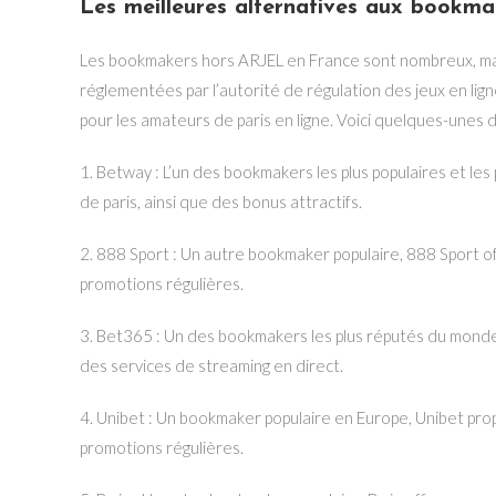
Les meilleures alternatives aux bookm
Les bookmakers hors ARJEL en France sont nombreux, mais
réglementées par l’autorité de régulation des jeux en lign
pour les amateurs de paris en ligne. Voici quelques-unes
1. Betway : L’un des bookmakers les plus populaires et le
de paris, ainsi que des bonus attractifs.
2. 888 Sport : Un autre bookmaker populaire, 888 Sport of
promotions régulières.
3. Bet365 : Un des bookmakers les plus réputés du monde,
des services de streaming en direct.
4. Unibet : Un bookmaker populaire en Europe, Unibet prop
promotions régulières.