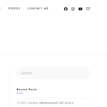
K
VIDEOS
CONTACT ME
.
Search
this
website
Recent Posts
1xslots 1хслотс официальный сайт вход и