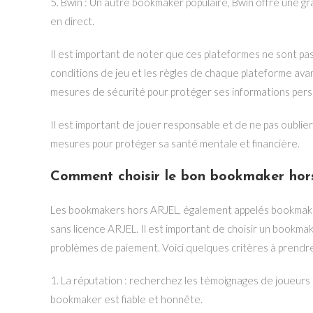
5. Bwin : Un autre bookmaker populaire, Bwin offre une gr
en direct.
Il est important de noter que ces plateformes ne sont pas 
conditions de jeu et les règles de chaque plateforme ava
mesures de sécurité pour protéger ses informations pers
Il est important de jouer responsable et de ne pas oublier
mesures pour protéger sa santé mentale et financière.
Comment choisir le bon bookmaker ho
Les bookmakers hors ARJEL, également appelés bookmaker
sans licence ARJEL. Il est important de choisir un bookmake
problèmes de paiement. Voici quelques critères à prendr
1. La réputation : recherchez les témoignages de joueurs s
bookmaker est fiable et honnête.