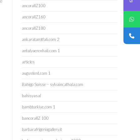
ue
ancorallZ100
ancorallZ160
ancorallZ180
ankaratarotfali.com 2
antalyaerenhali.com 1
articles
augustent.com 1
Bahigo Suisse – sylvaincathala.com
bahisyasal
bambturkiye.com 1
bancorallZ 100
barbarafrigeriogallery.it