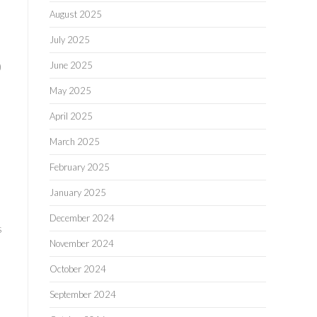
August 2025
July 2025
June 2025
)
May 2025
April 2025
March 2025
February 2025
January 2025
December 2024
s
November 2024
October 2024
September 2024