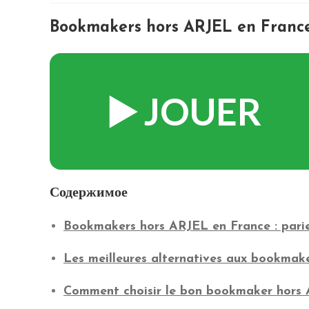
Bookmakers hors ARJEL en France 
▶️ JOUER
Содержимое
Bookmakers hors ARJEL en France : parie
Les meilleures alternatives aux bookmak
Comment choisir le bon bookmaker hors