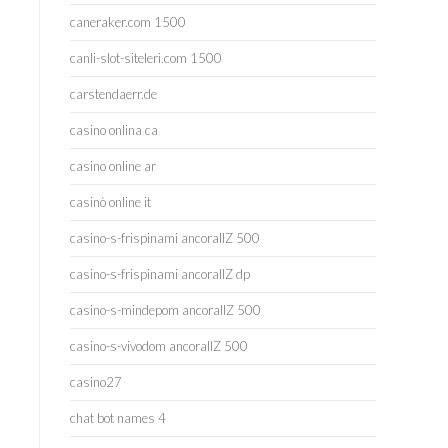
caneraker.com 1500
canli-slot-siteleri.com 1500
carstendaerr.de
casino onlina ca
casino online ar
casinò online it
casino-s-frispinami ancorallZ 500
casino-s-frispinami ancorallZ dp
casino-s-mindepom ancorallZ 500
casino-s-vivodom ancorallZ 500
casino27
chat bot names 4