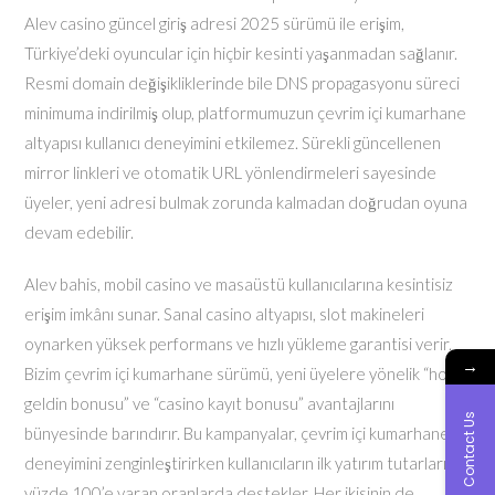
Alev casino güncel giriş adresi 2025 sürümü ile erişim,
Türkiye’deki oyuncular için hiçbir kesinti yaşanmadan sağlanır.
Resmi domain değişikliklerinde bile DNS propagasyonu süreci
minimuma indirilmiş olup, platformumuzun çevrim içi kumarhane
altyapısı kullanıcı deneyimini etkilemez. Sürekli güncellenen
mirror linkleri ve otomatik URL yönlendirmeleri sayesinde
üyeler, yeni adresi bulmak zorunda kalmadan doğrudan oyuna
devam edebilir.
Alev bahis, mobil casino ve masaüstü kullanıcılarına kesintisiz
erişim imkânı sunar. Sanal casino altyapısı, slot makineleri
oynarken yüksek performans ve hızlı yükleme garantisi verir.
→
Bizim çevrim içi kumarhane sürümü, yeni üyelere yönelik “hoş
geldin bonusu” ve “casino kayıt bonusu” avantajlarını
Contact Us
bünyesinde barındırır. Bu kampanyalar, çevrim içi kumarhane
deneyimini zenginleştirirken kullanıcıların ilk yatırım tutarlarını
yüzde 100’e varan oranlarda destekler. Her ikisinin de