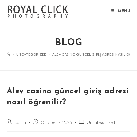
Skip
to
MENU
content
BLOG
>
UNCATEGORIZED
>
ALEV CASINO GÜNCEL GIRIŞ ADRESI NASIL ÖĞREN
Alev casino güncel giriş adresi
nasıl öğrenilir?
Post
Post
Post
admin
October 7, 2025
Uncategorized
author:
published:
category: