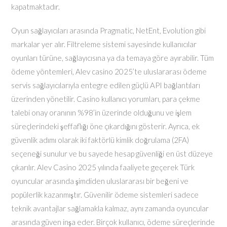
kapatmaktadır.
Oyun sağlayıcıları arasında Pragmatic, NetEnt, Evolution gibi
markalar yer alır. Filtreleme sistemi sayesinde kullanıcılar
oyunları türüne, sağlayıcısına ya da temaya göre ayırabilir. Tüm
ödeme yöntemleri, Alev casino 2025’te uluslararası ödeme
servis sağlayıcılarıyla entegre edilen güçlü API bağlantıları
üzerinden yönetilir. Casino kullanıcı yorumları, para çekme
talebi onay oranının %98’in üzerinde olduğunu ve işlem
süreçlerindeki şeffaflığı öne çıkardığını gösterir. Ayrıca, ek
güvenlik adımı olarak iki faktörlü kimlik doğrulama (2FA)
seçeneği sunulur ve bu sayede hesap güvenliği en üst düzeye
çıkarılır. Alev Casino 2025 yılında faaliyete geçerek Türk
oyuncular arasında şimdiden uluslararası bir beğeni ve
popülerlik kazanmıştır. Güvenilir ödeme sistemleri sadece
teknik avantajlar sağlamakla kalmaz, aynı zamanda oyuncular
arasında güven inşa eder. Birçok kullanıcı, ödeme süreçlerinde