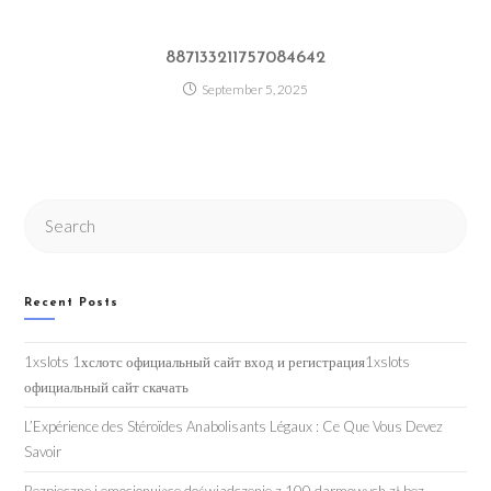
887133211757084642
September 5, 2025
Search
this
website
Recent Posts
1xslots 1хслотс официальный сайт вход и регистрация1xslots
официальный сайт скачать
L’Expérience des Stéroïdes Anabolisants Légaux : Ce Que Vous Devez
Savoir
Bezpieczne i emocjonujące doświadczenie z 100 darmowych zł bez