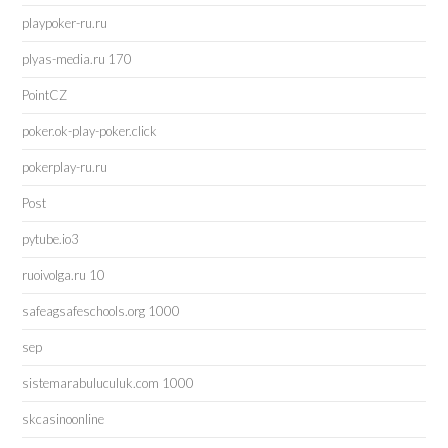
playpoker-ru.ru
plyas-media.ru 170
PointCZ
poker.ok-play-poker.click
pokerplay-ru.ru
Post
pytube.io3
ruoivolga.ru 10
safeagsafeschools.org 1000
sep
sistemarabuluculuk.com 1000
skcasinoonline