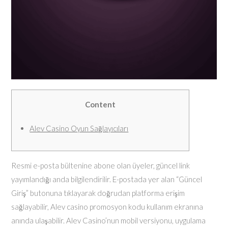
Content
Alev Casino Oyun Sağlayıcıları
Resmi e-posta bültenine abone olan üyeler, güncel link
yayımlandığı anda bilgilendirilir. E-postada yer alan “Güncel
Giriş” butonuna tıklayarak doğrudan platforma erişim
sağlayabilir, Alev casino promosyon kodu kullanım ekranına
anında ulaşabilir. Alev Casino’nun mobil versiyonu, uygulama