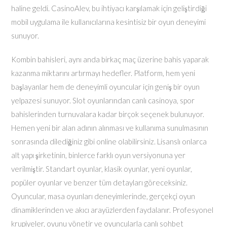
haline geldi. CasinoAlev, bu ihtiyacı karşılamak için geliştirdiği
mobil uygulama ile kullanıcılarına kesintisiz bir oyun deneyimi
sunuyor.
Kombin bahisleri, aynı anda birkaç maç üzerine bahis yaparak
kazanma miktarını artırmayı hedefler. Platform, hem yeni
başlayanlar hem de deneyimli oyuncular için geniş bir oyun
yelpazesi sunuyor. Slot oyunlarından canlı casinoya, spor
bahislerinden turnuvalara kadar birçok seçenek bulunuyor.
Hemen yeni bir alan adının alınması ve kullanıma sunulmasının
sonrasında dilediğiniz gibi online olabilirsiniz. Lisanslı onlarca
alt yapı şirketinin, binlerce farklı oyun versiyonuna yer
verilmiştir. Standart oyunlar, klasik oyunlar, yeni oyunlar,
popüler oyunlar ve benzer tüm detayları göreceksiniz.
Oyuncular, masa oyunları deneyimlerinde, gerçekçi oyun
dinamiklerinden ve akıcı arayüzlerden faydalanır. Profesyonel
krupiyeler, oyunu yönetir ve oyuncularla canlı sohbet