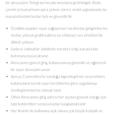
bir alevcasino Telegram hesabı meydana getirilmiştir. Bizim
çevrim içi kumarhane para çekme süreci, mobil uygulamada da
masaüstündeki kadar hızlı ve güvenilirdir.
Özellikle popüler oyun sağlayıcıları tarafından geliştirilen bu
slotlar, yüksek grafik kalitesi ve etkileyici ses efektleri ile
dikkat çekiyor.
Sadece talimatlar dahilinde hareket edip, kanala katıl
butonuna basacaksınız.
Alevcasino güncel giriş, kullanıcılarına güvenilir ve eğlenceli
bir oyun deneyimi sunar.
Ayrıca, CasinoAlev’in sunduğu kişiselleştirme seçenekleri,
kullanıcıların kendi oyun tercihlerine göre uygulamayı
özelleştirmelerine olanak tanır.
Ofisin Alevcasino giriş adresi her açıdan güvenli olduğu için
tabi beklentileri sonuna kadar karşılamaktadır.
Her ikisinin de kullanıma açık olması çok büyük kolaylık ve