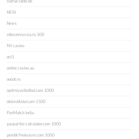
natrue-label.de
NEW
News
nitecorerussia.ru 500
NV casino
oct1
online casino au
oooat.ru
opdrniyazibulbul.com 1000
otolastikbul.com 1500
PariMatch India
paypal-fee-calculator.com 1000
pendik9noluasm.com 1000