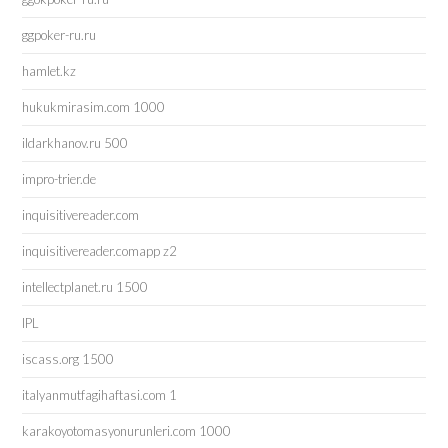
ggpoker-ru.ru
hamlet.kz
hukukmirasim.com 1000
ildarkhanov.ru 500
impro-trier.de
inquisitivereader.com
inquisitivereader.comapp z2
intellectplanet.ru 1500
IPL
iscass.org 1500
italyanmutfagihaftasi.com 1
karakoyotomasyonurunleri.com 1000