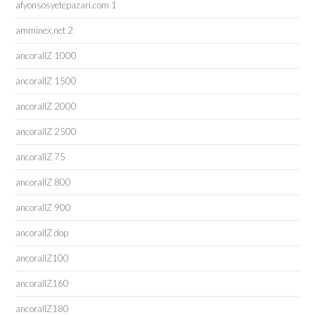
afyonsosyetepazari.com 1
amminex.net 2
ancorallZ 1000
ancorallZ 1500
ancorallZ 2000
ancorallZ 2500
ancorallZ 75
ancorallZ 800
ancorallZ 900
ancorallZ dop
ancorallZ100
ancorallZ160
ancorallZ180