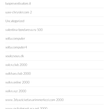
tuopreventivatore.it
uaw-chrysler.com 2
Uncategorized
valentina-bondareva.ru 500
volta.computer
volta.computer4
voulezvous.dk
vulcn.club 2000
vulkhan.club 2000
vulkn.online 2000
vulkn.xyz 2000
www.3dyazicivetasarimmerkezi.com 2000
www.psikologankara.net 2000