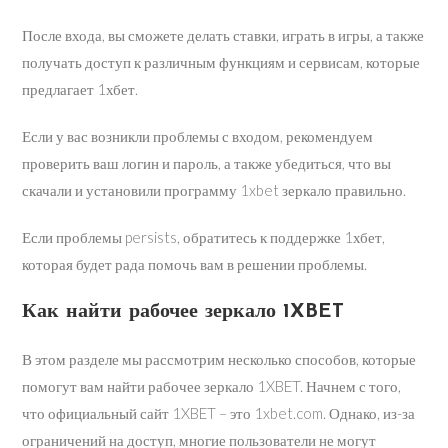
После входа, вы сможете делать ставки, играть в игры, а также
получать доступ к различным функциям и сервисам, которые
предлагает 1хбет.
Если у вас возникли проблемы с входом, рекомендуем
проверить ваш логин и пароль, а также убедиться, что вы
скачали и установили программу 1xbet зеркало правильно.
Если проблемы persists, обратитесь к поддержке 1хбет,
которая будет рада помочь вам в решении проблемы.
Как найти рабочее зеркало 1XBET
В этом разделе мы рассмотрим несколько способов, которые
помогут вам найти рабочее зеркало 1XBET. Начнем с того,
что официальный сайт 1XBET – это 1xbet.com. Однако, из-за
ограничений на доступ, многие пользователи не могут