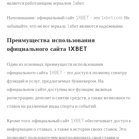
является работающим зеркалом 1хбет.
Напоминание: официальный сайт 1XBET – это 1xbet.com. Не
забывайте, что не все зеркала 1хбет являются надежными.
Преимущества использования
официального сайта 1XBET
Один из основных преимуществ использования
официального сайта 1XBET – это доступ к полному спектру
функций и услуг, предлагаемых букмекером. На
официальном сайте доступны все функции, включая
регистрацию, депозит и снятие средств, а также возможность
ставок на различные виды спорта и событий.
Кроме того, официальный сайт 1XBET обеспечивает доступ к
информации о ставках, а также к истории своих ставок. Это
позволяет пользователям контролировать свои ставки и