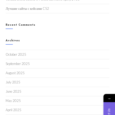
Лучшие сайты с кейсами CS2
Recent Comments
Archives
October 2025
September 2025
August 2025
July 2025
June 2025
→
May 2025
April 2025