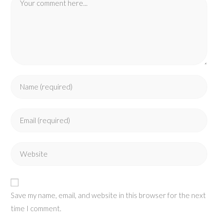
Enter
your
name
Enter
or
your
username
email
to
Enter
address
comment
your
to
website
comment
URL
Save my name, email, and website in this browser for the next
(optional)
time I comment.