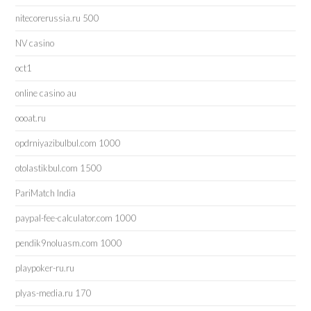
nitecorerussia.ru 500
NV casino
oct1
online casino au
oooat.ru
opdrniyazibulbul.com 1000
otolastikbul.com 1500
PariMatch India
paypal-fee-calculator.com 1000
pendik9noluasm.com 1000
playpoker-ru.ru
plyas-media.ru 170