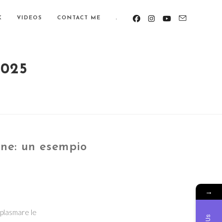
K
VIDEOS
CONTACT ME
.
025
ane: un esempio
→
l plasmare le