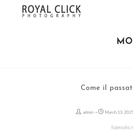
Skip
to
content
MO
Come il passat
Post
Post
admin
March 13, 202
author:
published:
Il passato, 