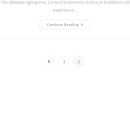
 che abbiamo ogni giorno. La nostra memoria storica, le tradizioni cultu
esperienze…
Come
Continue Reading
Il
Passato
Influenza
Le
Nostre
Reazioni
Quotidiane:
Un
1
2
Esempio
Go to the previous page
Con
Chicken
Road
2