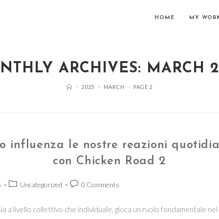
HOME
MY WOR
NTHLY ARCHIVES: MARCH 2
>
2025
>
MARCH
>
PAGE 2
o influenza le nostre reazioni quotidi
con Chicken Road 2
Post
Post
5
Uncategorized
0 Comments
category:
comments:
sia a livello collettivo che individuale, gioca un ruolo fondamentale ne