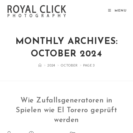
Skip
to
MENU
content
MONTHLY ARCHIVES:
OCTOBER 2024
>
2024
>
OCTOBER
>
PAGE 3
Wie Zufallsgeneratoren in
Spielen wie El Torero geprüft
werden